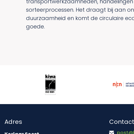
transportwerkzaamheden, handelingen
sorteerprocessen. Het draagt bij aan o
duurzaamheid en komt de circulaire ec
goede.
Adres
Contac
post@k