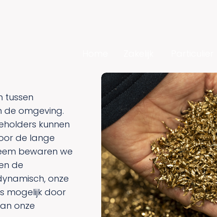
Home
Zakelijk
Particulier
n tussen
n de omgeving.
eholders kunnen
oor de lange
steem bewaren we
 en de
s dynamisch, onze
s mogelijk door
van onze