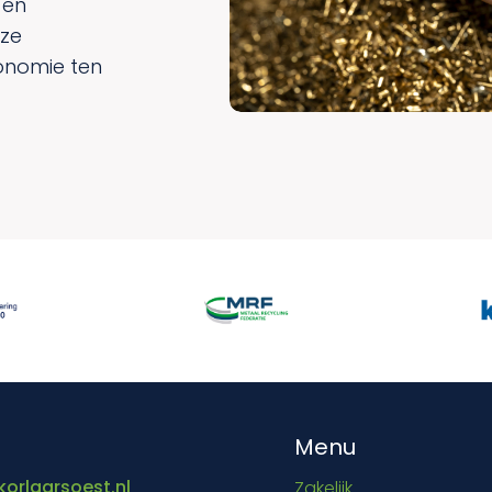
 en
nze
onomie ten
t
Menu
orlaarsoest.nl
Zakelijk