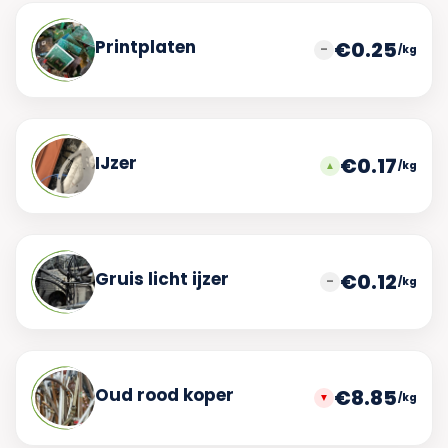
Printplaten
€0.25
/kg
IJzer
€0.17
/kg
Gruis licht ijzer
€0.12
/kg
Oud rood koper
€8.85
/kg