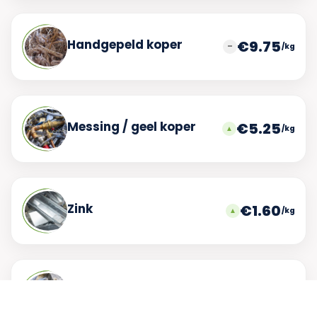
Handgepeld koper
€9.75
/kg
Messing / geel koper
€5.25
/kg
Zink
€1.60
/kg
Lood
€1.20
/kg