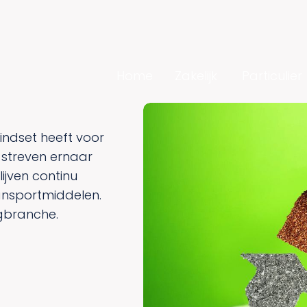
Home
Zakelijk
Particulier
mindset heeft voor
 streven ernaar
ijven continu
ansportmiddelen.
ngbranche.